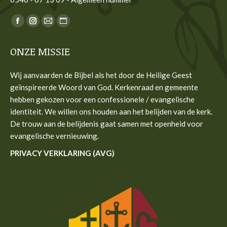
Vind ons op:
Facebook
Instagram
Mail
Website
page
page
page
page
ONZE MISSIE
opens
opens
opens
opens
in
in
in
in
Wij aanvaarden de Bijbel als het door de Heilige Geest
new
new
new
new
geïnspireerde Woord van God. Kerkenraad en gemeente
window
window
window
window
hebben gekozen voor een confessionele / evangelische
identiteit. We willen ons houden aan het belijden van de kerk.
De trouw aan de belijdenis gaat samen met openheid voor
evangelische vernieuwing.
PRIVACY VERKLARING (AVG)