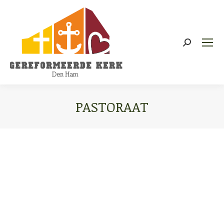
Zoeken:
PASTORAAT
Je bent hier: