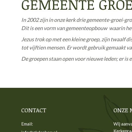
GEMEENTE GROE
In 2002 zijn in onze kerk drie gemeente-groei-g
Dit is een vorm van gemeenteopbouw waarin het 
Jezus trok op met een kleine groep, zijn twaalf di
tot vijftien mensen. Er wordt gebruik gemaakt va
De groepen staan open voor nieuwe leden; er is ee
CONTACT
ONZE 
Email:
Wij aanva
Kerkenra