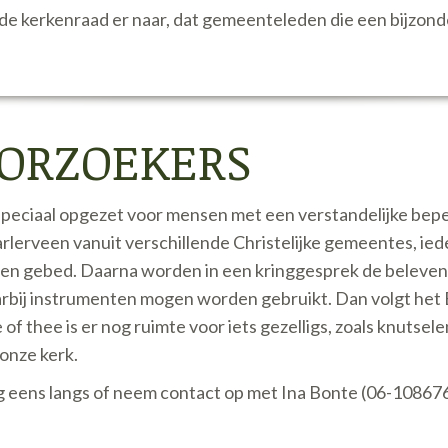
 de kerkenraad er naar, dat gemeenteleden die een bijzon
OORZOEKERS
s speciaal opgezet voor mensen met een verstandelijke be
lerveen vanuit verschillende Christelijke gemeentes, ie
e) en gebed. Daarna worden in een kringgesprek de beleve
bij instrumenten mogen worden gebruikt. Dan volgt het Bi
of thee is er nog ruimte voor iets gezelligs, zoals knutse
onze kerk.
lig eens langs of neem contact op met Ina Bonte (06-1086