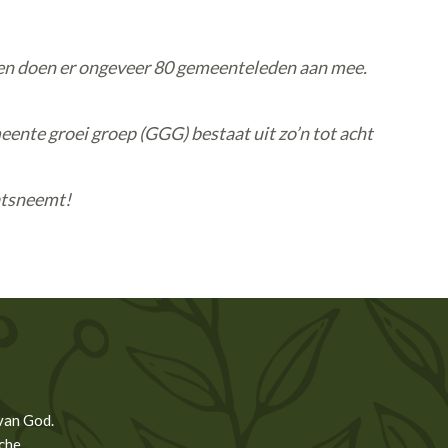
t en doen er ongeveer 80 gemeenteleden aan mee.
emeente groei groep (GGG) bestaat uit zo’n tot acht
aatsneemt!
van God.
che