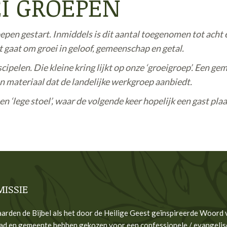
I GROEPEN
roepen gestart. Inmiddels is dit aantal toegenomen tot ach
gaat om groei in geloof, gemeenschap en getal.
scipelen. Die kleine kring lijkt op onze ‘groeigroep’. Een g
n materiaal dat de landelijke werkgroep aanbiedt.
n ‘lege stoel’, waar de volgende keer hopelijk een gast pl
MISSIE
arden de Bijbel als het door de Heilige Geest geïnspireerde Woord 
ad en gemeente hebben gekozen voor een confessionele / evangelis