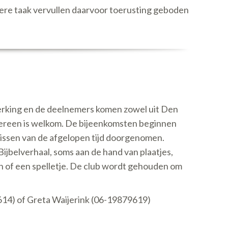
dere taak vervullen daarvoor toerusting geboden
perking en de deelnemers komen zowel uit Den
dereen is welkom. De bijeenkomsten beginnen
nissen van de afgelopen tijd doorgenomen.
jbelverhaal, soms aan de hand van plaatjes,
len of een spelletje. De club wordt gehouden om
7614) of Greta Waijerink (06-19879619)