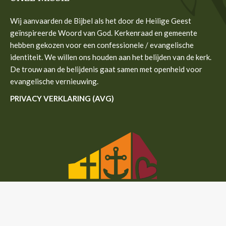
in
in
in
in
Wij aanvaarden de Bijbel als het door de Heilige Geest
new
new
new
new
geïnspireerde Woord van God. Kerkenraad en gemeente
window
window
window
window
hebben gekozen voor een confessionele / evangelische
identiteit. We willen ons houden aan het belijden van de kerk.
De trouw aan de belijdenis gaat samen met openheid voor
evangelische vernieuwing.
PRIVACY VERKLARING (AVG)
Hosting & Design Reclame Totaal BV