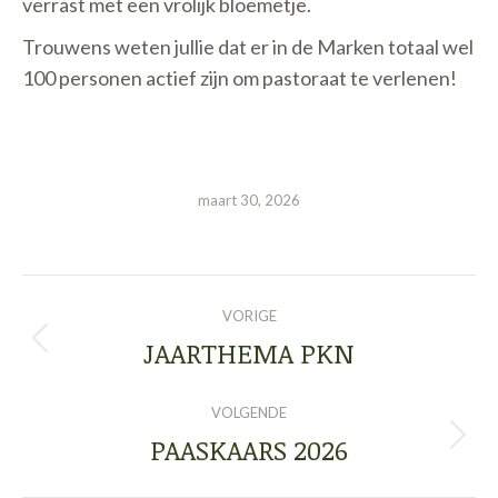
verrast met een vrolijk bloemetje.
Trouwens weten jullie dat er in de Marken totaal wel
100 personen actief zijn om pastoraat te verlenen!
maart 30, 2026
BERICHT
VORIGE
NAVIGATIE
JAARTHEMA PKN
Vorig
bericht
VOLGENDE
PAASKAARS 2026
Volgend
bericht