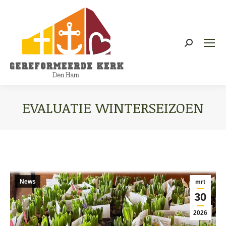
Zoeken:
EVALUATIE WINTERSEIZOEN
Je bent hier:
News
mrt
30
2026