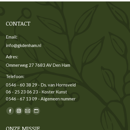
CONTACT
Email:
info@gkdenham.nl
Adres:
Ommerweg 27 7683 AV Den Ham
Telefoon:
0546 - 60 38 29 - Ds. van Hornsveld
06 - 25 23 06 23 - Koster Kunst
0546 - 67 13 09 - Algemeen nummer
Vind ons op:
Facebook
Instagram
Mail
Website
page
page
page
page
ONZE MISSIE
opens
opens
opens
opens